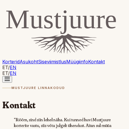
Korterid
Asukoht
Siseviimistlus
Müügiinfo
Kontakt
ET
/
EN
ET
/
EN
MUSTJUURE LINNAKODUD
Kontakt
“
Rõõm, sind siin lehel näha. Kui tunned huvi Mustjuure
korterite vastu, siis võta julgelt ühendust. Aitan sul müüa