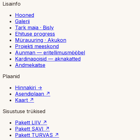
Lisainfo
Hooned
Galerii
Tark maja · Bisly
Ehituse progress
Mürauuring · Akukon
Projekti meeskond
Aunman — eritellimusmööbel
Kardinapoisid — aknakatted
Andmekaitse
Plaanid
Hinnakiri
→
Asendiplaan
↗
Kaart
↗
Sisustuse trükised
Pakett LIIV
↗
Pakett SAVI
↗
Pakett TURVAS
↗