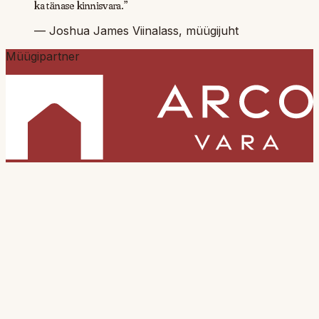
ka tänase kinnisvara.
”
— Joshua James Viinalass,
müügijuht
Müügipartner