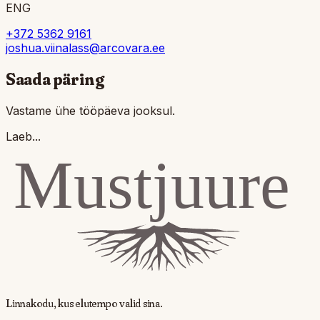
ENG
+372 5362 9161
joshua.viinalass@arcovara.ee
Saada päring
Vastame ühe tööpäeva jooksul.
Laeb...
Linnakodu, kus
elutempo valid sina
.