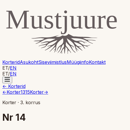
Korterid
Asukoht
Siseviimistlus
Müügiinfo
Kontakt
ET
/
EN
ET
/
EN
←
Korterid
←
Korter
13
15
Korter
→
Korter
·
3. korrus
Nr
14