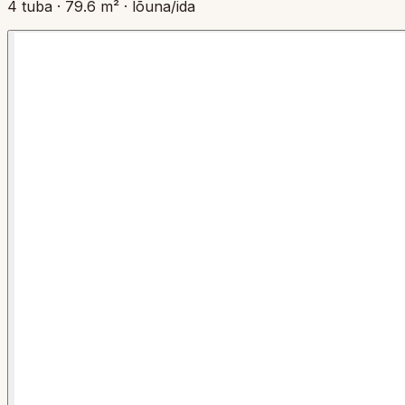
4
tuba
·
79.6
m² ·
lõuna/ida