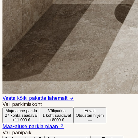
Vaata kõiki pakette lähemalt →
Vali parkimiskoht
Maja-alune parkla
Väliparkla
Ei vali
27 kohta saadaval
1 koht saadaval
Otsustan hiljem
+11 000 €
+8000 €
—
Maa-aluse parkla plaan ↗
Vali panipaik