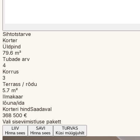
Sihtotstarve
Korter
Üldpind
79.6
m²
Tubade arv
4
Korrus
3
Terrass / rõdu
5.7
m²
Ilmakaar
lõuna/ida
Korteri hind
Saadaval
368 500
€
Vali siseviimistluse pakett
LIIV
SAVI
TURVAS
Hinna sees
Hinna sees
Küsi müügijuhilt