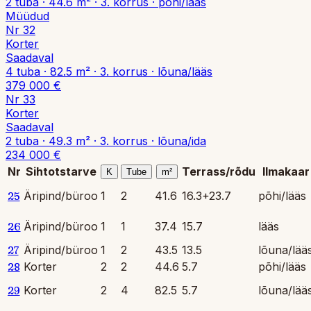
2
tuba
·
44.6
m² ·
3. korrus
·
põhi/lääs
Müüdud
Nr
32
Korter
Saadaval
4
tuba
·
82.5
m² ·
3. korrus
·
lõuna/lääs
379 000 €
Nr
33
Korter
Saadaval
2
tuba
·
49.3
m² ·
3. korrus
·
lõuna/ida
234 000 €
Nr
Sihtotstarve
Terrass/rõdu
Ilmakaar
K
Tube
m²
25
Äripind/büroo
1
2
41.6
16.3+23.7
põhi/lääs
26
Äripind/büroo
1
1
37.4
15.7
lääs
27
Äripind/büroo
1
2
43.5
13.5
lõuna/lää
28
Korter
2
2
44.6
5.7
põhi/lääs
29
Korter
2
4
82.5
5.7
lõuna/lää