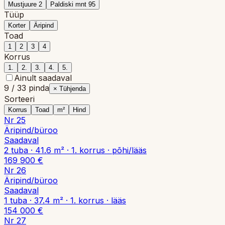
Mustjuure 2
Paldiski mnt 95
Tüüp
Korter
Äripind
Toad
1
2
3
4
Korrus
1
.
2
.
3
.
4
.
5
.
Ainult saadaval
9
/
33
pinda
×
Tühjenda
Sorteeri
Korrus
Toad
m²
Hind
Nr
25
Äripind/büroo
Saadaval
2
tuba
·
41.6
m² ·
1. korrus
·
põhi/lääs
169 900 €
Nr
26
Äripind/büroo
Saadaval
1
tuba
·
37.4
m² ·
1. korrus
·
lääs
154 000 €
Nr
27