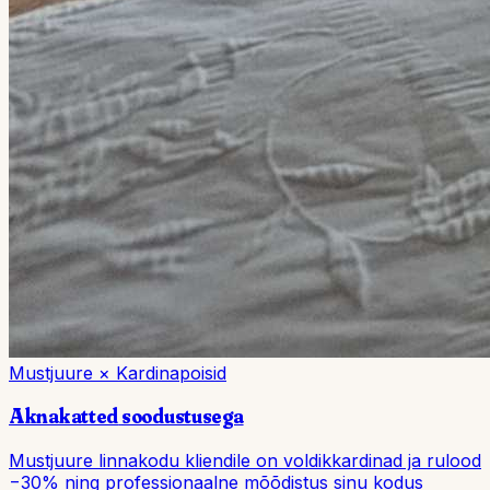
Mustjuure × Kardinapoisid
Aknakatted
soodustusega
Mustjuure linnakodu kliendile on voldikkardinad ja rulood
−30% ning professionaalne mõõdistus sinu kodus