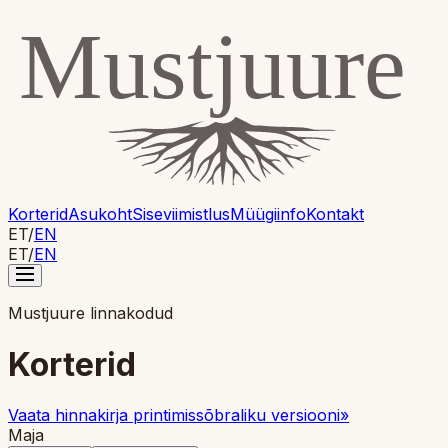
Korterid
Asukoht
Siseviimistlus
Müügiinfo
Kontakt
ET
/
EN
ET
/
EN
Mustjuure linnakodud
Korterid
Vaata hinnakirja printimissõbraliku versiooni
»
Maja