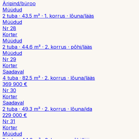
Äripind/büroo
Müüdud
2
tuba
·
43.5
m² ·
1. korrus
·
lõuna/lääs
Müüdud
Nr
28
Korter
Müüdud
2
tuba
·
44.6
m² ·
2. korrus
·
põhi/lääs
Müüdud
Nr
29
Korter
Saadaval
4
tuba
·
82.5
m² ·
2. korrus
·
lõuna/lääs
369 900 €
Nr
30
Korter
Saadaval
2
tuba
·
49.3
m² ·
2. korrus
·
lõuna/ida
229 000 €
Nr
31
Korter
Müüdud