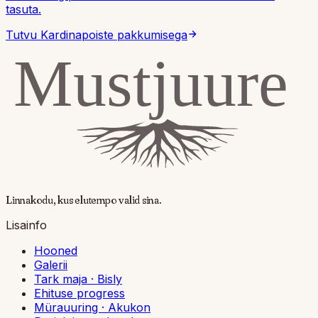
tasuta.
Tutvu Kardinapoiste pakkumisega
Linnakodu, kus
elutempo valid sina
.
Lisainfo
Hooned
Galerii
Tark maja · Bisly
Ehituse progress
Mürauuring · Akukon