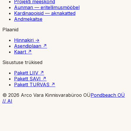
Projekti meeskond
Aunman — eritellimusmööbel
Kardinapoisid — aknakatted
Andmekaitse
Plaanid
Hinnakiri
→
Asendiplaan
↗
Kaart
↗
Sisustuse trükised
Pakett LIIV
↗
Pakett SAVI
↗
Pakett TURVAS
↗
© 2026 Arco Vara Kinnisvarabüroo OÜ
Pondbeach OÜ
// AI