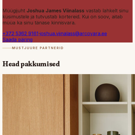
Müügijuht
Joshua James Viinalass
vastab lahkelt sinu
küsimustele ja tutvustab kortereid. Kui on soov, aitab
müüa ka sinu tänase kinnisvara.
+372 5362 9161
·
joshua.viinalass@arcovara.ee
Saada päring
MUSTJUURE PARTNERID
Head
pakkumised