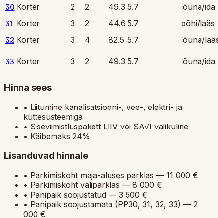
30
Korter
2
2
49.3
5.7
lõuna/ida
31
Korter
3
2
44.6
5.7
põhi/lääs
32
Korter
3
4
82.5
5.7
lõuna/lää
33
Korter
3
2
49.3
5.7
lõuna/ida
Hinna sees
•
Liitumine kanalisatsiooni-, vee-, elektri- ja
küttesüsteemiga
•
Siseviimistluspakett LIIV või SAVI valikuline
•
Käibemaks 24%
Lisanduvad hinnale
•
Parkimiskoht maja-aluses parklas — 11 000 €
•
Parkimiskoht väliparklas — 8 000 €
•
Panipaik soojustatud — 3 500 €
•
Panipaik soojustamata (PP30, 31, 32, 33) — 2
000 €