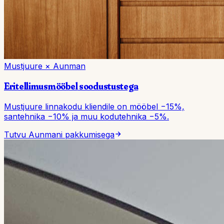
Mustjuure × Aunman
Eritellimusmööbel
soodustustega
Mustjuure linnakodu kliendile on mööbel −15%,
santehnika −10% ja muu kodutehnika −5%.
Tutvu Aunmani pakkumisega