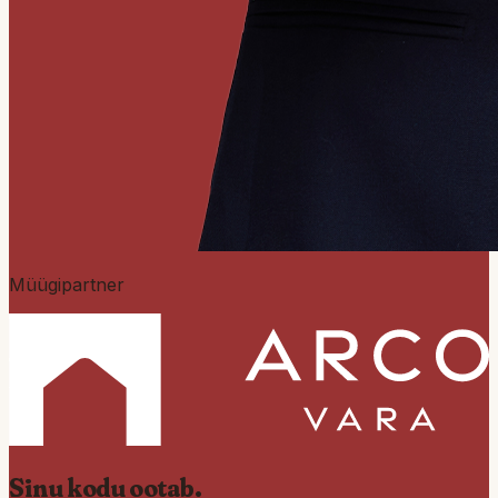
Müügipartner
Sinu kodu
ootab
.